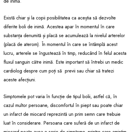
de inimă.
Există chiar și la copii posibilitatea ca aceștia să dezvolte
diferite boli de inimă. Acestea apar în momentul în care
substanța denumită și placă se acumulează la nivelul arterelor
(placă de aterom). În momentul în care se întâmplă acest
lucru, arterele se îngustează în timp, reducând în felul acesta
fluxul sanguin către inimă. Este important să întrebi un medic
cardiolog despre cum poți să previi sau chiar să tratezi
aceste afecțiuni.
Simptomele pot varia în funcție de tipul bolii, astfel că, în
cazul multor persoane, discomfortul în piept sau poate chiar
un infarct de miocard reprezintă un prim semn care trebuie
luat în considerare. Persoana care suferă de un infarct de
miocard poate avea o serie de simptome, printre care amintim