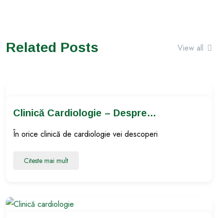
Înseamnă
Cardiologi
Cardiologi
E – Despre
E
Hipertensi
Related Posts
View all
Intervențio
Unea
Nală?
Arterială
Clinică Cardiologie – Despre
Hipertensiunea Arterială
În orice clinică de cardiologie vei descoperi
Citeste mai mult